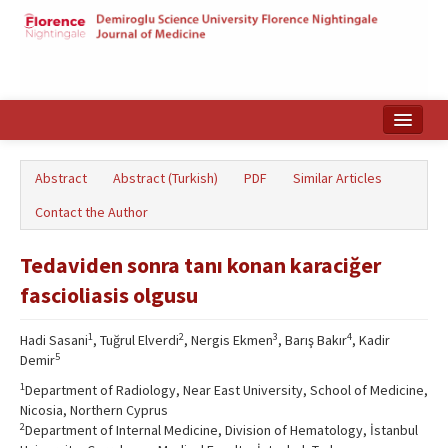
Home
Abstract
Abstract (Turkish)
PDF
Similar Articles
Search Articles
Contact the Author
Türkçe
Tedaviden sonra tanı konan karaciğer
fascioliasis olgusu
1
2
3
4
Hadi Sasani
, Tuğrul Elverdi
, Nergis Ekmen
, Barış Bakır
, Kadir
5
Demir
1
Department of Radiology, Near East University, School of Medicine,
Nicosia, Northern Cyprus
2
Department of Internal Medicine, Division of Hematology, İstanbul