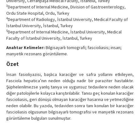
University, Cerrahpaşa Medical Faculty, İstanbul, Turkey
3
Department of Internal Medicine, Division of Gastroenterology,
Ordu State Hospital, Ordu, Turkey
4
Department of Radiology, İstanbul University, Medical Faculty of
İstanbul University, İstanbul, Turkey
5
Department of Internal Medicine, İstanbul University, Medical
Faculty of İstanbul University, İstanbul, Turkey
Anahtar Kelimeler:
Bilgisayarlı tomografi; fascioliasis; insan;
manyetik rezonans görüntüleme.
Özet
İnsan fasioliyazisi, başlıca karaciğer ve safra yollarını etkileyen,
Fasciola hepatica’nın neden olduğu nadir bir paraziter hastalıktır.
Şüphelenilmezse yanlış tanıya ve uygunsuz tedavilere neden olacak
diğer patolojilerle kolayca karıştırılabilir. Tanısı geç konulan karaciğer
fascioliasis, geri dönüşü olmayan karaciğer hasarına ve yetmezliğine
neden olabilir. Bu yazıda, tedaviden sonra tanı konulan bir karaciğer
fascioliasis olgusunun bilgisayarlı tomografisi ve manyetik rezonans
görüntüleme bulguları sunulmuştur.