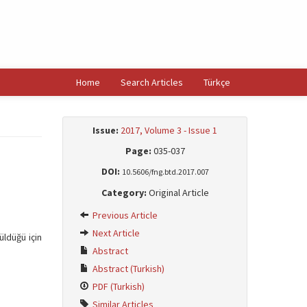
Home
Search Articles
Türkçe
Issue:
2017, Volume 3 - Issue 1
Page:
035-037
DOI:
10.5606/fng.btd.2017.007
Category:
Original Article
Previous Article
Next Article
üldüğü için
Abstract
Abstract (Turkish)
PDF (Turkish)
Similar Articles