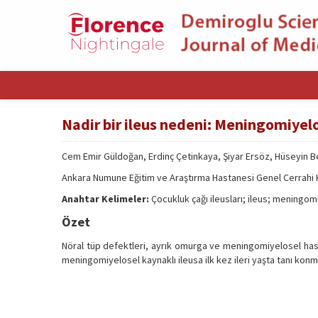
Nadir bir ileus nedeni: Meningomiyel
Cem Emir Güldoğan, Erdinç Çetinkaya, Şiyar Ersöz, Hüseyin 
Ankara Numune Eğitim ve Araştırma Hastanesi Genel Cerrahi Kl
Anahtar Kelimeler:
Çocukluk çağı ileusları; ileus; meningomi
Özet
Nöral tüp defektleri, ayrık omurga ve meningomiyelosel hasta
meningomiyelosel kaynaklı ileusa ilk kez ileri yaşta tanı kon