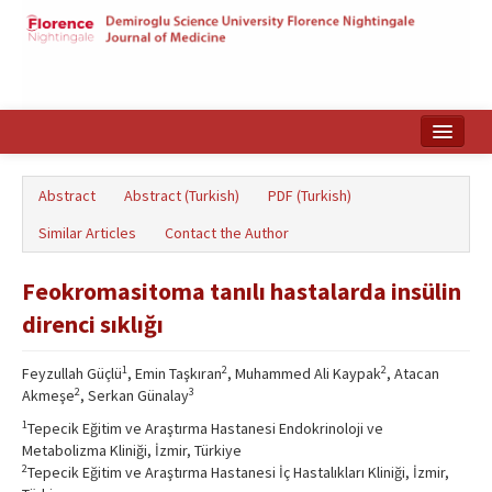
Home
Abstract
Abstract (Turkish)
PDF (Turkish)
Search Articles
Similar Articles
Contact the Author
Türkçe
Feokromasitoma tanılı hastalarda insülin
direnci sıklığı
1
2
2
Feyzullah Güçlü
, Emin Taşkıran
, Muhammed Ali Kaypak
, Atacan
2
3
Akmeşe
, Serkan Günalay
1
Tepecik Eğitim ve Araştırma Hastanesi Endokrinoloji ve
Metabolizma Kliniği, İzmir, Türkiye
2
Tepecik Eğitim ve Araştırma Hastanesi İç Hastalıkları Kliniği, İzmir,