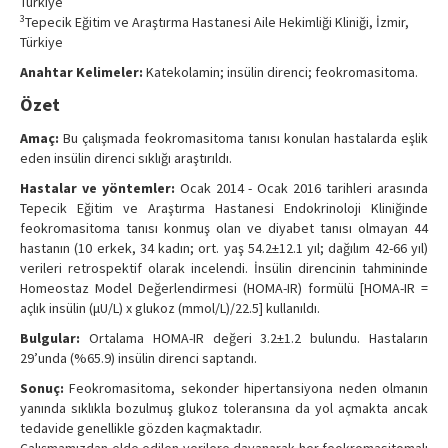
Türkiye
3
Tepecik Eğitim ve Araştırma Hastanesi Aile Hekimliği Kliniği, İzmir,
Türkiye
Anahtar Kelimeler:
Katekolamin; insülin direnci; feokromasitoma.
Özet
Amaç:
Bu çalışmada feokromasitoma tanısı konulan hastalarda eşlik
eden insülin direnci sıklığı araştırıldı.
Hastalar ve yöntemler:
Ocak 2014 - Ocak 2016 tarihleri arasında
Tepecik Eğitim ve Araştırma Hastanesi Endokrinoloji Kliniğinde
feokromasitoma tanısı konmuş olan ve diyabet tanısı olmayan 44
hastanın (10 erkek, 34 kadın; ort. yaş 54.2±12.1 yıl; dağılım 42-66 yıl)
verileri retrospektif olarak incelendi. İnsülin direncinin tahmininde
Homeostaz Model Değerlendirmesi (HOMA-IR) formülü [HOMA-IR =
açlık insülin (μU/L) x glukoz (mmol/L)/22.5] kullanıldı.
Bulgular:
Ortalama HOMA-IR değeri 3.2±1.2 bulundu. Hastaların
29’unda (%65.9) insülin direnci saptandı.
Sonuç:
Feokromasitoma, sekonder hipertansiyona neden olmanın
yanında sıklıkla bozulmuş glukoz toleransına da yol açmakta ancak
tedavide genellikle gözden kaçmaktadır.