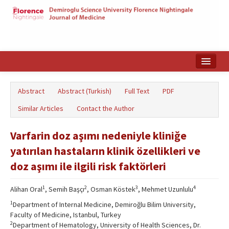
Home
Abstract
Abstract (Turkish)
Full Text
PDF
Search Articles
Similar Articles
Contact the Author
Türkçe
Varfarin doz aşımı nedeniyle kliniğe
yatırılan hastaların klinik özellikleri ve
doz aşımı ile ilgili risk faktörleri
1
2
3
4
Alihan Oral
, Semih Başçı
, Osman Köstek
, Mehmet Uzunlulu
1
Department of Internal Medicine, Demiroğlu Bilim University,
Faculty of Medicine, Istanbul, Turkey
2
Department of Hematology, University of Health Sciences, Dr.