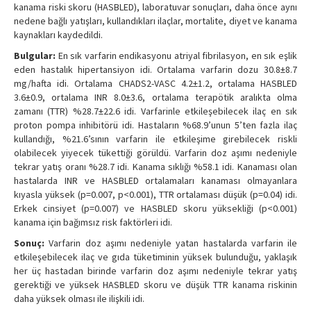
kanama riski skoru (HASBLED), laboratuvar sonuçları, daha önce aynı
nedene bağlı yatışları, kullandıkları ilaçlar, mortalite, diyet ve kanama
kaynakları kaydedildi.
Bulgular:
En sık varfarin endikasyonu atriyal fibrilasyon, en sık eşlik
eden hastalık hipertansiyon idi. Ortalama varfarin dozu 30.8±8.7
mg/hafta idi. Ortalama CHADS2-VASC 4.2±1.2, ortalama HASBLED
3.6±0.9, ortalama INR 8.0±3.6, ortalama terapötik aralıkta olma
zamanı (TTR) %28.7±22.6 idi. Varfarinle etkileşebilecek ilaç en sık
proton pompa inhibitörü idi. Hastaların %68.9’unun 5’ten fazla ilaç
kullandığı, %21.6’sının varfarin ile etkileşime girebilecek riskli
olabilecek yiyecek tükettiği görüldü. Varfarin doz aşımı nedeniyle
tekrar yatış oranı %28.7 idi. Kanama sıklığı %58.1 idi. Kanaması olan
hastalarda INR ve HASBLED ortalamaları kanaması olmayanlara
kıyasla yüksek (p=0.007, p<0.001), TTR ortalaması düşük (p=0.04) idi.
Erkek cinsiyet (p=0.007) ve HASBLED skoru yüksekliği (p<0.001)
kanama için bağımsız risk faktörleri idi.
Sonuç:
Varfarin doz aşımı nedeniyle yatan hastalarda varfarin ile
etkileşebilecek ilaç ve gıda tüketiminin yüksek bulunduğu, yaklaşık
her üç hastadan birinde varfarin doz aşımı nedeniyle tekrar yatış
gerektiği ve yüksek HASBLED skoru ve düşük TTR kanama riskinin
daha yüksek olması ile ilişkili idi.