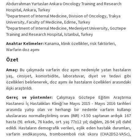
Abdurrahman Yurtaslan Ankara Oncology Training and Research
Hospital, Ankara, Turkey
3
Department of Internal Medicine, Division of Oncology, Trakya
University, Faculty of Medicine, Edirne, Turkey
4
Department of Internal Medicine, Medeniyet University, Goztepe
Training and Research Hospital, Istanbul, Turkey
Anahtar Kelimeler:
Kanama, klinik özellikler, risk faktörleri,
Warfarin doz aşımı
Özet
Amaç:
Bu çalışmada varfarin doz aşımı nedeniyle yatan hastaların
yaş, cinsiyet, komorbidite, laboratuvar, diyet ve tedavi gibi
özellikleri belirlenerek, doz aşımı ile hastaların özellikleri arasındaki
ilişki araştırıldı.
Gereç ve yöntemler:
Çalışmaya Göztepe Eğitim Araştırma
Hastanesi İç Hastalıkları Kliniği’ne Mayıs 2015 - Mayıs 2016 tarihleri
arasında yatışı olan ve herhangi bir nedenle varfarin kullanıp
uluslararası normalleştirilmiş oranı (INR) >3.50 saptanan ardışık 167
hasta (91 erkek, 76 kadın, ort. yaş 77±12 yıl; dağılım, 26-94 yıl) dahil
edildi. Hastaların demografik verileri, eşlik eden hastalık durumları,
varfarin endikasyonu, tromboemboli risk skoru (CHA2DS2-VASc),