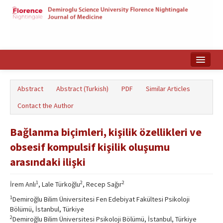
Home
Abstract
Abstract (Turkish)
PDF
Similar Articles
Search Articles
Contact the Author
Türkçe
Bağlanma biçimleri, kişilik özellikleri ve
obsesif kompulsif kişilik oluşumu
arasındaki ilişki
1
2
2
İrem Anlı
, Lale Türkoğlu
, Recep Sağır
1
Demiroğlu Bilim Üniversitesi Fen Edebiyat Fakültesi Psikoloji
Bölümü, İstanbul, Türkiye
2
Demiroğlu Bilim Üniversitesi Psikoloji Bölümü, İstanbul, Türkiye