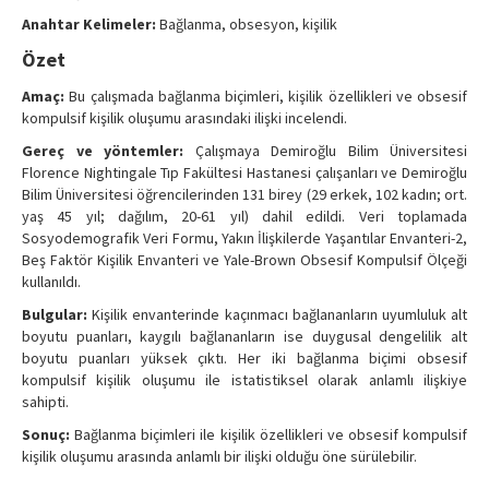
Anahtar Kelimeler:
Bağlanma, obsesyon, kişilik
Özet
Amaç:
Bu çalışmada bağlanma biçimleri, kişilik özellikleri ve obsesif
kompulsif kişilik oluşumu arasındaki ilişki incelendi.
Gereç ve yöntemler:
Çalışmaya Demiroğlu Bilim Üniversitesi
Florence Nightingale Tıp Fakültesi Hastanesi çalışanları ve Demiroğlu
Bilim Üniversitesi öğrencilerinden 131 birey (29 erkek, 102 kadın; ort.
yaş 45 yıl; dağılım, 20-61 yıl) dahil edildi. Veri toplamada
Sosyodemografik Veri Formu, Yakın İlişkilerde Yaşantılar Envanteri-2,
Beş Faktör Kişilik Envanteri ve Yale-Brown Obsesif Kompulsif Ölçeği
kullanıldı.
Bulgular:
Kişilik envanterinde kaçınmacı bağlananların uyumluluk alt
boyutu puanları, kaygılı bağlananların ise duygusal dengelilik alt
boyutu puanları yüksek çıktı. Her iki bağlanma biçimi obsesif
kompulsif kişilik oluşumu ile istatistiksel olarak anlamlı ilişkiye
sahipti.
Sonuç:
Bağlanma biçimleri ile kişilik özellikleri ve obsesif kompulsif
kişilik oluşumu arasında anlamlı bir ilişki olduğu öne sürülebilir.