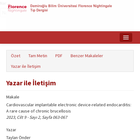
Name‌
Ana Sayfa
Özet
Tam Metin
PDF
Benzer Makaleler
Makale Arama
Yazar ile İletişim
English
Yazar ile İletişim
Makale
Cardiovascular implantable electronic device-related endocarditis:
A rare cause of chronic brucellosis
2023, Cilt 9 - Sayı 2, Sayfa 063-067
Yazar
Taylan Önder