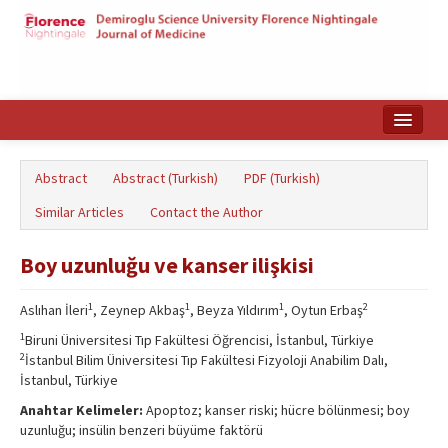
Home
Abstract
Abstract (Turkish)
PDF (Turkish)
Search Articles
Similar Articles
Contact the Author
Türkçe
Boy uzunluğu ve kanser ilişkisi
1
1
1
2
Aslıhan İleri
, Zeynep Akbaş
, Beyza Yıldırım
, Oytun Erbaş
1
Biruni Üniversitesi Tıp Fakültesi Öğrencisi, İstanbul, Türkiye
2
İstanbul Bilim Üniversitesi Tıp Fakültesi Fizyoloji Anabilim Dalı,
İstanbul, Türkiye
Anahtar Kelimeler:
Apoptoz; kanser riski; hücre bölünmesi; boy
uzunluğu; insülin benzeri büyüme faktörü