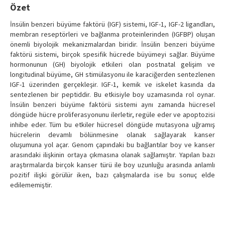
Özet
İnsülin benzeri büyüme faktörü (IGF) sistemi, IGF-1, IGF-2 ligandları,
membran reseptörleri ve bağlanma proteinlerinden (IGFBP) oluşan
önemli biyolojik mekanizmalardan biridir. İnsülin benzeri büyüme
faktörü sistemi, birçok spesifik hücrede büyümeyi sağlar. Büyüme
hormonunun (GH) biyolojik etkileri olan postnatal gelişim ve
longitudinal büyüme, GH stimülasyonu ile karaciğerden sentezlenen
IGF-1 üzerinden gerçekleşir. IGF-1, kemik ve iskelet kasında da
sentezlenen bir peptiddir. Bu etkisiyle boy uzamasında rol oynar.
İnsülin benzeri büyüme faktörü sistemi aynı zamanda hücresel
döngüde hücre proliferasyonunu ilerletir, regüle eder ve apoptozisi
inhibe eder. Tüm bu etkiler hücresel döngüde mutasyona uğramış
hücrelerin devamlı bölünmesine olanak sağlayarak kanser
oluşumuna yol açar. Genom çapındaki bu bağlantılar boy ve kanser
arasındaki ilişkinin ortaya çıkmasına olanak sağlamıştır. Yapılan bazı
araştırmalarda birçok kanser türü ile boy uzunluğu arasında anlamlı
pozitif ilişki görülür iken, bazı çalışmalarda ise bu sonuç elde
edilememiştir.