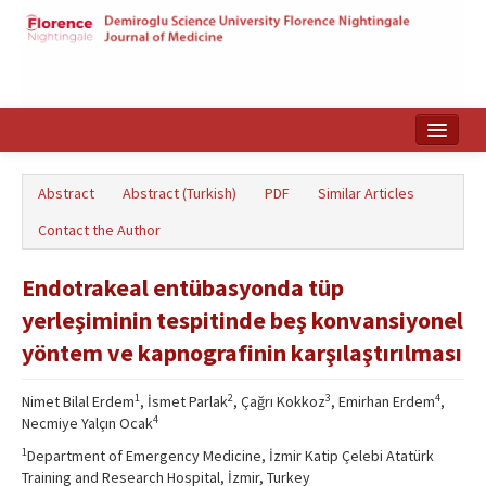
Home
Abstract
Abstract (Turkish)
PDF
Similar Articles
Search Articles
Contact the Author
Türkçe
Endotrakeal entübasyonda tüp
yerleşiminin tespitinde beş konvansiyonel
yöntem ve kapnografinin karşılaştırılması
1
2
3
4
Nimet Bilal Erdem
, İsmet Parlak
, Çağrı Kokkoz
, Emirhan Erdem
,
4
Necmiye Yalçın Ocak
1
Department of Emergency Medicine, İzmir Katip Çelebi Atatürk
Training and Research Hospital, İzmir, Turkey