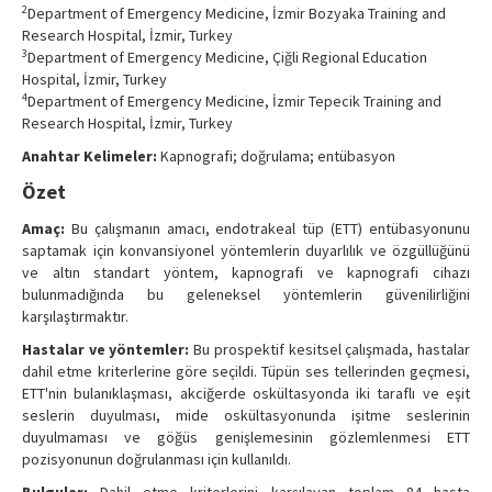
2
Department of Emergency Medicine, İzmir Bozyaka Training and
Research Hospital, İzmir, Turkey
3
Department of Emergency Medicine, Çiğli Regional Education
Hospital, İzmir, Turkey
4
Department of Emergency Medicine, İzmir Tepecik Training and
Research Hospital, İzmir, Turkey
Anahtar Kelimeler:
Kapnografi; doğrulama; entübasyon
Özet
Amaç:
Bu çalışmanın amacı, endotrakeal tüp (ETT) entübasyonunu
saptamak için konvansiyonel yöntemlerin duyarlılık ve özgüllüğünü
ve altın standart yöntem, kapnografi ve kapnografi cihazı
bulunmadığında bu geleneksel yöntemlerin güvenilirliğini
karşılaştırmaktır.
Hastalar ve yöntemler:
Bu prospektif kesitsel çalışmada, hastalar
dahil etme kriterlerine göre seçildi. Tüpün ses tellerinden geçmesi,
ETT'nin bulanıklaşması, akciğerde oskültasyonda iki taraflı ve eşit
seslerin duyulması, mide oskültasyonunda işitme seslerinin
duyulmaması ve göğüs genişlemesinin gözlemlenmesi ETT
pozisyonunun doğrulanması için kullanıldı.