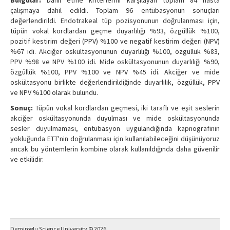
Bulgular:
Dahil etme kriterlerini karşılayan toplam 84 hasta
çalışmaya dahil edildi. Toplam 96 entübasyonun sonuçları
değerlendirildi. Endotrakeal tüp pozisyonunun doğrulanması için,
tüpün vokal kordlardan geçme duyarlılığı %93, özgüllük %100,
pozitif kestirim değeri (PPV) %100 ve negatif kestirim değeri (NPV)
%67 idi. Akciğer oskültasyonunun duyarlılığı %100, özgüllük %83,
PPV %98 ve NPV %100 idi. Mide oskültasyonunun duyarlılığı %90,
özgüllük %100, PPV %100 ve NPV %45 idi. Akciğer ve mide
oskültasyonu birlikte değerlendirildiğinde duyarlılık, özgüllük, PPV
ve NPV %100 olarak bulundu.
Sonuç:
Tüpün vokal kordlardan geçmesi, iki taraflı ve eşit seslerin
akciğer oskültasyonunda duyulması ve mide oskültasyonunda
sesler duyulmaması, entübasyon uygulandığında kapnografinin
yokluğunda ETT'nin doğrulanması için kullanılabileceğini düşünüyoruz
ancak bu yöntemlerin kombine olarak kullanıldığında daha güvenilir
ve etkilidir.
Demiroglu Science University © 2026