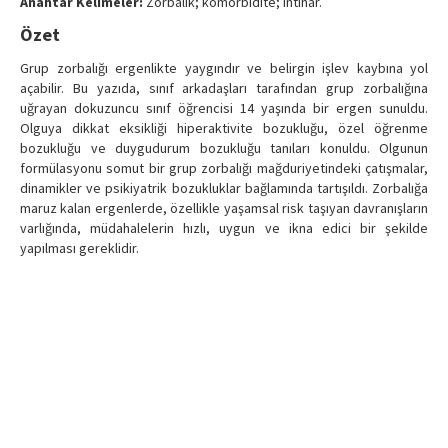
Anahtar Kelimeler:
Zorbalık; komorbidite; intihar.
Özet
Grup zorbalığı ergenlikte yaygındır ve belirgin işlev kaybına yol
açabilir. Bu yazıda, sınıf arkadaşları tarafından grup zorbalığına
uğrayan dokuzuncu sınıf öğrencisi 14 yaşında bir ergen sunuldu.
Olguya dikkat eksikliği hiperaktivite bozukluğu, özel öğrenme
bozukluğu ve duygudurum bozukluğu tanıları konuldu. Olgunun
formülasyonu somut bir grup zorbalığı mağduriyetindeki çatışmalar,
dinamikler ve psikiyatrik bozukluklar bağlamında tartışıldı. Zorbalığa
maruz kalan ergenlerde, özellikle yaşamsal risk taşıyan davranışların
varlığında, müdahalelerin hızlı, uygun ve ikna edici bir şekilde
yapılması gereklidir.