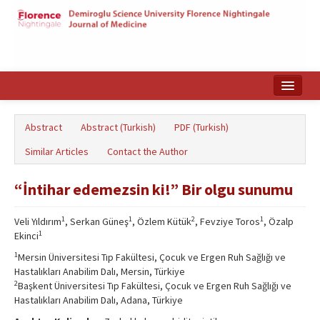
Home
Abstract
Abstract (Turkish)
PDF (Turkish)
Search Articles
Similar Articles
Contact the Author
Türkçe
“İntihar edemezsin ki!” Bir olgu sunumu
1
1
2
1
Veli Yıldırım
, Serkan Güneş
, Özlem Kütük
, Fevziye Toros
, Özalp
1
Ekinci
1
Mersin Üniversitesi Tıp Fakültesi, Çocuk ve Ergen Ruh Sağlığı ve
Hastalıkları Anabilim Dalı, Mersin, Türkiye
2
Başkent Üniversitesi Tıp Fakültesi, Çocuk ve Ergen Ruh Sağlığı ve
Hastalıkları Anabilim Dalı, Adana, Türkiye